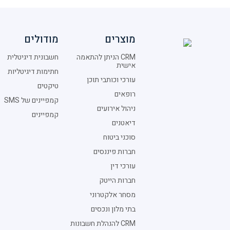
מוצרים
מודולים
CRM הניתן להתאמה
חשבונית דיגיטלית
אישית
חתימות דיגיטליות
עורכי וכותבי תוכן
טיקטים
רופאים
קמפיינים של SMS
ניהול אירועים
קמפיינים
דיאטנים
סוכני ביטוח
חברות פיננסים
עורכי דין
חברות הייטק
מסחר אלקטרוני
בתי מלון ונכסים
CRM להנהלת חשבונות